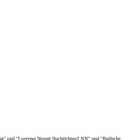
eitung" und "Luzerner Neuste Nachrichten/LNN" und "Badische