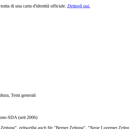
tta di una carta d'identità ufficiale.
Dettagli qui.
ultura, Temi generali
tone-SDA (seit 2006)
er Zeitung", zeitweilig auch für "Berner Zeitung", "Neue Luzerner Z