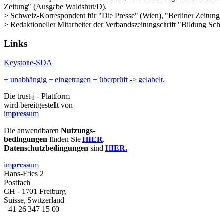
Zeitung" (Ausgabe Waldshut/D).
> Schweiz-Korrespondent für "Die Presse" (Wien), "Berliner Zeitung
> Redaktioneller Mitarbeiter der Verbandszeitungschrift "Bildung S
Links
Keystone-SDA
+ unabhängig + eingetragen + überprüft -> gelabelt.
Die trust-j - Plattform
wird bereitgestellt von
im
press
um
Die anwendbaren
Nutzungs-
bedingungen
finden Sie
HIER
.
Datenschutzbedingungen
sind
HIER.
im
press
um
Hans-Fries 2
Postfach
CH - 1701 Freiburg
Suisse, Switzerland
+41 26 347 15 00