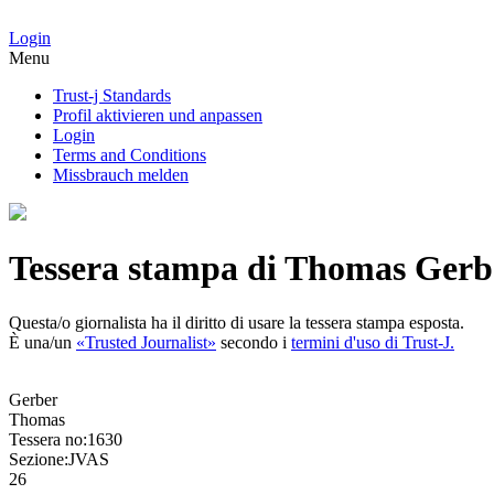
Login
Menu
Trust-j Standards
Profil aktivieren und anpassen
Login
Terms and Conditions
Missbrauch melden
Tessera stampa di Thomas Gerb
Questa/o giornalista ha il diritto di usare la tessera stampa esposta.
È una/un
«Trusted Journalist»
secondo i
termini d'uso di Trust-J.
Gerber
Thomas
Tessera no:
1630
Sezione:
JVAS
26