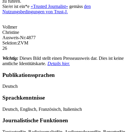
zu führen.
Sie/er ist ein*e
«Trusted Journalist»
gemäss
den
Nutzungsbedingungen von Trust-J.
Vollmer
Christine
Ausweis-Nr:
4877
Sektion:
ZVM
26
Wichtig:
Dieses Bild stellt einen Presseausweis dar. Dies ist keine
amtliche Identitätskarte.
Details hier.
Publikationssprachen
Deutsch
Sprachkenntnisse
Deutsch, Englisch, Französisch, Italienisch
Journalistische Funktionen
Textautor*in, Radiojournalist*in, Audioproduzent*in, Reporter*in,