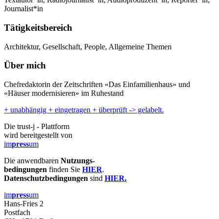
Journalist*in
Tätigkeitsbereich
Architektur, Gesellschaft, People, Allgemeine Themen
Über mich
Chefredaktorin der Zeitschriften «Das Einfamilienhaus» und
«Häuser modernisieren» im Ruhestand
+ unabhängig + eingetragen + überprüft -> gelabelt.
Die trust-j - Plattform
wird bereitgestellt von
im
press
um
Die anwendbaren
Nutzungs-
bedingungen
finden Sie
HIER
.
Datenschutzbedingungen
sind
HIER.
im
press
um
Hans-Fries 2
Postfach