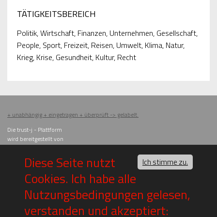
TÄTIGKEITSBEREICH
Politik, Wirtschaft, Finanzen, Unternehmen, Gesellschaft,
People, Sport, Freizeit, Reisen, Umwelt, Klima, Natur,
Krieg, Krise, Gesundheit, Kultur, Recht
+ unabhängig + eingetragen + überprüft -> gelabelt.
Die trust-j - Plattform
wird bereitgestellt von
im
press
um
Diese Seite nutzt
Ich stimme zu.
Die anwendbaren
Nutzungs-
bedingungen
finden Sie
HIER
.
Cookies. Ich habe alle
Datenschutzbedingungen
sind
HIER.
Nutzungsbedingungen gelesen,
im
press
um
Hans-Fries 2
verstanden und akzeptiert:
Postfach