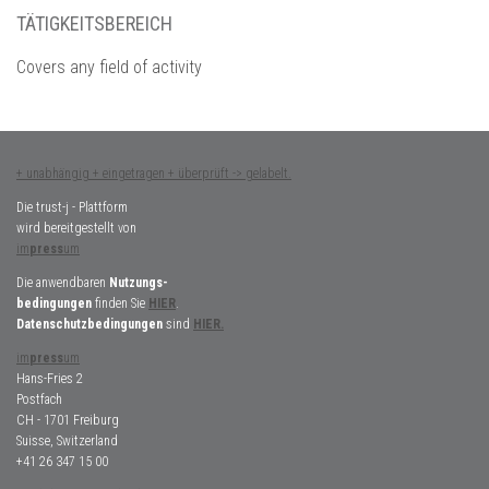
TÄTIGKEITSBEREICH
Covers any field of activity
+ unabhängig + eingetragen + überprüft -> gelabelt.
Die trust-j - Plattform
wird bereitgestellt von
im
press
um
Die anwendbaren
Nutzungs-
bedingungen
finden Sie
HIER
.
Datenschutzbedingungen
sind
HIER.
im
press
um
Hans-Fries 2
Postfach
CH - 1701 Freiburg
Suisse, Switzerland
+41 26 347 15 00