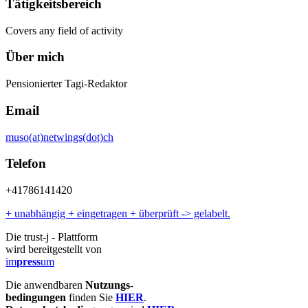
Tätigkeitsbereich
Covers any field of activity
Über mich
Pensionierter Tagi-Redaktor
Email
muso(at)netwings(dot)ch
Telefon
+41786141420
+ unabhängig + eingetragen + überprüft -> gelabelt.
Die trust-j - Plattform
wird bereitgestellt von
im
press
um
Die anwendbaren
Nutzungs-
bedingungen
finden Sie
HIER
.